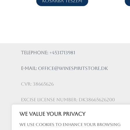
Kosárba teszem
Telephone:
+4531713981
E-mail:
office@winespiritstore.dk
CVR: 38665626
Excise license number: DK38665626200
We value your privacy
Privacy Policy
We use cookies to enhance your browsing