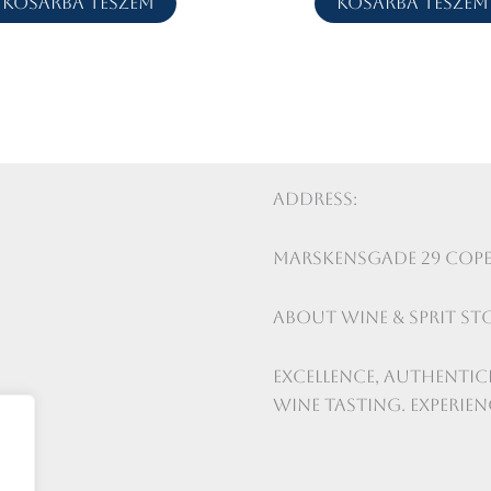
Kosárba teszem
Kosárba teszem
Address:
Marskensgade 29 Cop
About Wine & Sprit St
Excellence, authentici
wine tasting. Experienc