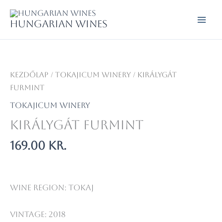
Skip
to
Hungarian wines
content
Kezdőlap
/
Tokajicum Winery
/ Királygát
Furmint
Tokajicum Winery
Királygát Furmint
169.00
kr.
Wine Region: Tokaj
Vintage: 2018