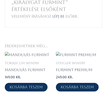
„Királygát Furmint”
értékelése elsőként
Vélemény írásához
lépj be
előbb.
Érdekelhetnek még…
Tokajicum Winery
Steigler Winery
Mandulás Furmint
Furmint Premium
149.00
kr.
249.00
kr.
Kosárba teszem
Kosárba teszem