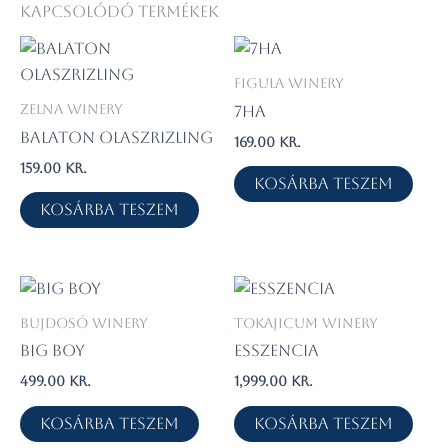
Kapcsolódó termékek
Figula Winery
Zelna Winery
7ha
Balaton Olaszrizling
169.00
kr.
159.00
kr.
Kosárba teszem
Kosárba teszem
Bujdosó Winery
Tokajicum Winery
Big Boy
Esszencia
499.00
kr.
1,999.00
kr.
Kosárba teszem
Kosárba teszem